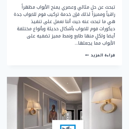
تبحث عن حل مثالي وعصري يمنح الأبواب مظهراً
راقياً ومميزاً لذلك فإن خدمة تركيب فوم للابواب جدة
هي ما تبحث عنه حيث أننا نعمل على تنفيذ
ديكورات فوم للابواب بأشكال حديثة وبأنواع مختلفة
أيضا ولكلٍ منها طابع ونمط مميز تضفيه على
الأبواب مما يجعلها…
تركيب
قراءة المزيد
فوم
للابواب
جدة
ت:
0507299151
ديكورات
فوم
للابواب
بجدة