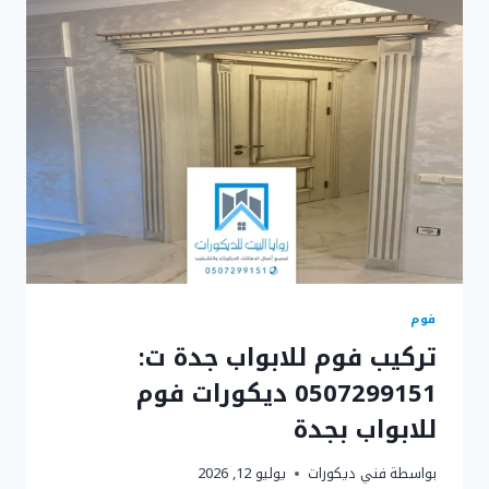
0507299151
–
ديكورات
براويز
فوم
في
جدة
فوم
تركيب فوم للابواب جدة ت:
0507299151 ديكورات فوم
للابواب بجدة
بواسطة
فني ديكورات
يوليو 12, 2026