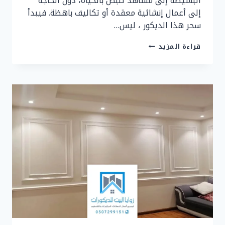
البسيطة إلى مشاهد تنبض بالحياة، دون الحاجة
إلى أعمال إنشائية معقدة أو تكاليف باهظة. فيبدأ
سحر هذا الديكور ، ليس…
ديكور
قراءة المزيد
فومات
جدة
ت:
0507299151
أفضل
تنفيذ
تركيب
فومات
بجدة