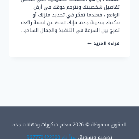
تفاصيل شخصيتك وتترجم ذوقك في أرض
الواقع ، فعندما تفكر في تجديد منزلك أو
مكتبك بمدينة جدة، فإنك تبحث عن لمسة رائعة
تمزج بين السرعة في التنفيذ والجمال الساحر…
ديكور
قراءة المزيد
ورق
جدران
جدة
ت
:
0507299151
ورق
جدران
مزخرف
بجدة
الحقوق محفوظة © 2026 معلم ديكورات ودهانات جدة
تصميم وتسويق
سبأ تك 967770422300