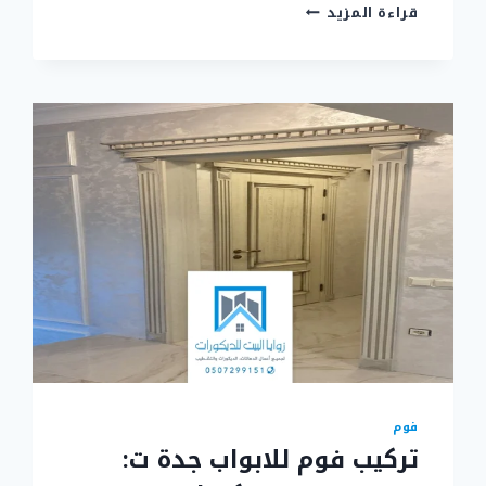
تركيب
قراءة المزيد
براويز
فوم
جدة
ت:
0507299151
–
ديكورات
براويز
فوم
في
جدة
فوم
تركيب فوم للابواب جدة ت: