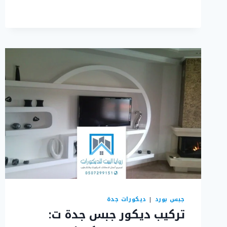
فومات
جدة
ت:
0507299151
أفضل
تنفيذ
تركيب
فومات
بجدة
جبس بورد
|
ديكورات جدة
تركيب ديكور جبس جدة ت: