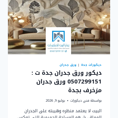
بجدة
ديكورات جدة
|
ورق جدران
ديكور ورق جدران جدة ت :
0507299151 ورق جدران
مزخرف بجدة
بواسطة
فني ديكورات
يوليو 9, 2026
البيت لا يعتمد منظره وهيبته على الجدران
المملة ، بل هو المساحة الحميمية التي تعكس