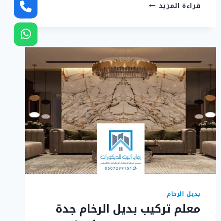
تركيب
قراءة المزيد
ابواب
اكورديون
سحاب
جدة
ت:
0507299151
–
معلم
ابواب
اكورديون
سحاب
بجدة
بديل الرخام
معلم تركيب بديل الرخام جدة