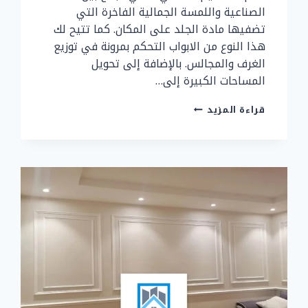
الصناعية واللمسة الجمالية الفاخرة التي
تضفيها مادة الجلد على المكان. كما تتيح لك
هذا النوع من الابواب التحكم بمرونة في توزيع
الغرف والمجالس. بالإضافة إلى تحويل
المساحات الكبيرة إلى…
ابواب
قراءة المزيد
اكورديون
جلد
جدة
ت:
0507299151
،
ابواب
اكورديون
جلد
للمجالس
جدة