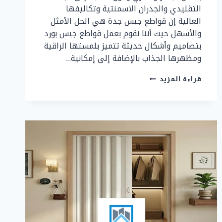
التقليدي والجدران الاسمنتية وتكاليفها
العالية إن قواطع جبس جدة هي الحل الأمثل
والأسهل حيث أننا نقوم بعمل قواطع جبس بورد
بتصاميم وأشكال حديثة تتميز بلمستها الراقية
ومظهرها الجذاب بالإضافة إلى إمكانية…
قواطع
قراءة المزيد
جبس
جدة
ت:
0507299151
عمل
قواطع
جبس
بورد
بجدة