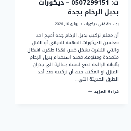
ت: 0507299151 – ديكورات
بديل الرخام بجدة
بواسطة
فني ديكورات
يوليو 10, 2026
أن معلم تركيب بديل الرخام جدة أصبح احد
معلمين الديكورات المهمة للمباني أو الفلل
والتي انتشرت بشكل كبير، لهذا ظهرت اشكال
متعددة ومتنوعة. فعند استخدام بديل الرخام
بألوانه الرائعة تضع لمسة جمالية الى جدران
المنزل او المكتب حيث أن تركيبه يعد أحد
الطرق الحديثة التي…
معلم
قراءة المزيد
تركيب
بديل
الرخام
جدة
ت:
0507299151
–