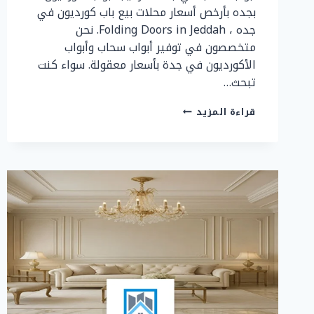
بجده بأرخص أسعار محلات بيع باب كورديون في
جده ، Folding Doors in Jeddah. نحن
متخصصون في توفير أبواب سحاب وأبواب
الأكورديون في جدة بأسعار معقولة. سواء كنت
تبحث…
ابواب
قراءة المزيد
سحاب
جدة
0507299151
–
تفصيل
أبواب
اكورديون
بجده،
أسعار
تركيب
باب
سحب