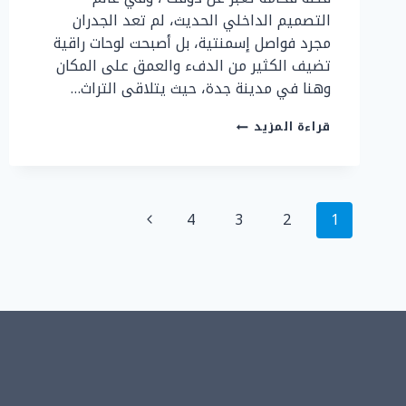
التصميم الداخلي الحديث، لم تعد الجدران
مجرد فواصل إسمنتية، بل أصبحت لوحات راقية
تضيف الكثير من الدفء والعمق على المكان
وهنا في مدينة جدة، حيث يتلاقى التراث…
ديكورات
قراءة المزيد
بديل
الشيبورد
جدة
ت
تنقل
:
الصفحة
4
3
2
1
0507299151
الصفحة
التالية
خشب
بديل
الشيبورد
في
جدة