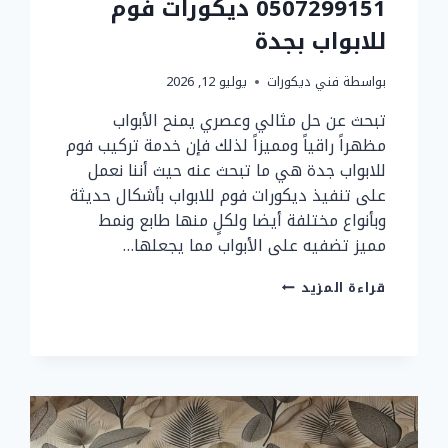
0507299151 ديكورات فوم
للابواب بجدة
بواسطة
فني ديكورات
يوليو 12, 2026
تبحث عن حل مثالي وعصري يمنح الأبواب
مظهراً راقياً ومميزاً لذلك فإن خدمة تركيب فوم
للابواب جدة هي ما تبحث عنه حيث أننا نعمل
على تنفيذ ديكورات فوم للابواب بأشكال حديثة
وبأنواع مختلفة أيضا ولكلٍ منها طابع ونمط
مميز تضفيه على الأبواب مما يجعلها…
تركيب
قراءة المزيد
فوم
للابواب
جدة
ت:
0507299151
ديكورات
فوم
للابواب