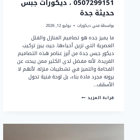
0507299151 ، ديكورات جبس
حديثة جدة
بواسطة
فني ديكورات
يوليو 12, 2026
ما يميز جده هو تصاميم المنازل والفلل
العصرية التي تزين أحياءها. حيث يبرز تركيب
ديكور جبس جدة من أبرز عناصر هذه التصاميم
الفريدة. لأنه مفضل لدى الكثير ممن يبحث عن
الفخامة والتميز في تشطيبات منزله. لأنهم لا
يرونه مجرد مادة بناء، بل لوحة فنية تحول
الأسقف…
تركيب
قراءة المزيد
ديكور
جبس
جدة
ت:
0507299151
،
ديكورات