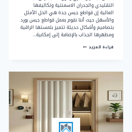
التقليدي والجدران الاسمنتية وتكاليفها
العالية إن قواطع جبس جدة هي الحل الأمثل
والأسهل حيث أننا نقوم بعمل قواطع جبس بورد
بتصاميم وأشكال حديثة تتميز بلمستها الراقية
ومظهرها الجذاب بالإضافة إلى إمكانية…
قواطع
قراءة المزيد
جبس
جدة
ت:
0507299151
عمل
قواطع
جبس
بورد
بجدة