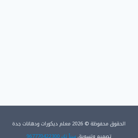
الحقوق محفوظة © 2026 معلم ديكورات ودهانات جدة
تصميم وتسويق
سبأ تك 967770422300