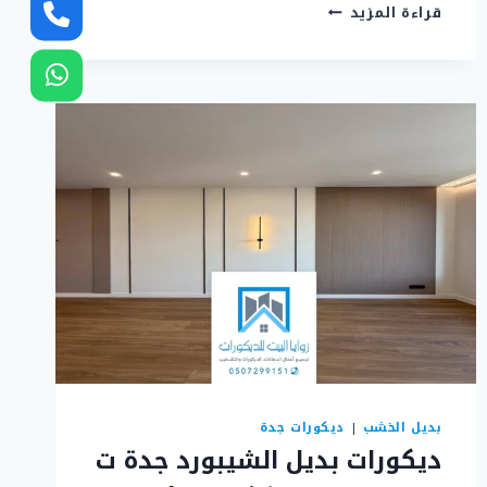
تركيب
قراءة المزيد
ديكور
جبس
جدة
ت:
0507299151
،
ديكورات
جبس
حديثة
جدة
بديل الخشب
|
ديكورات جدة
ديكورات بديل الشيبورد جدة ت