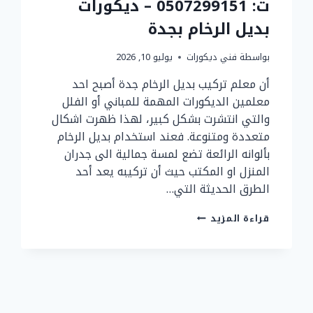
ت: 0507299151 – ديكورات
بديل الرخام بجدة
بواسطة
فني ديكورات
يوليو 10, 2026
أن معلم تركيب بديل الرخام جدة أصبح احد
معلمين الديكورات المهمة للمباني أو الفلل
والتي انتشرت بشكل كبير، لهذا ظهرت اشكال
متعددة ومتنوعة. فعند استخدام بديل الرخام
بألوانه الرائعة تضع لمسة جمالية الى جدران
المنزل او المكتب حيث أن تركيبه يعد أحد
الطرق الحديثة التي…
معلم
قراءة المزيد
تركيب
بديل
الرخام
جدة
ت:
0507299151
–