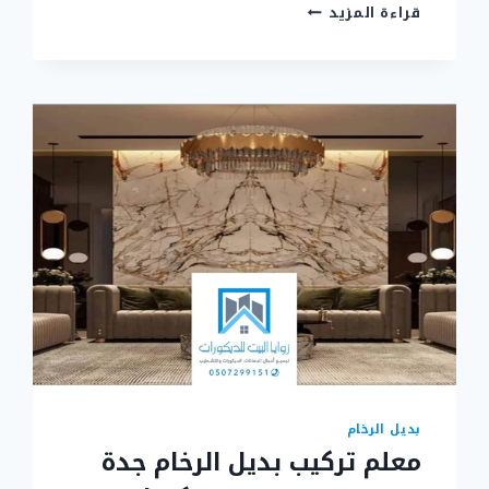
تركيب
قراءة المزيد
ابواب
اكورديون
سحاب
جدة
ت:
0507299151
–
معلم
ابواب
اكورديون
سحاب
بجدة
بديل الرخام
معلم تركيب بديل الرخام جدة