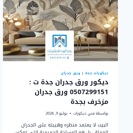
بجدة
ديكورات جدة
|
ورق جدران
ديكور ورق جدران جدة ت :
0507299151 ورق جدران
مزخرف بجدة
بواسطة
فني ديكورات
يوليو 9, 2026
البيت لا يعتمد منظره وهيبته على الجدران
المملة ، بل هو المساحة الحميمية التي تعكس