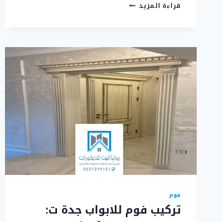
تركيب
قراءة المزيد
براويز
فوم
جدة
ت:
0507299151
–
ديكورات
براويز
فوم
في
جدة
فوم
تركيب فوم للابواب جدة ت: