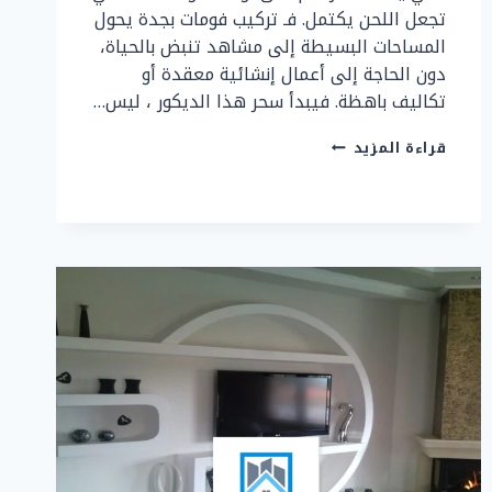
تجعل اللحن يكتمل. فـ تركيب فومات بجدة يحول
المساحات البسيطة إلى مشاهد تنبض بالحياة،
دون الحاجة إلى أعمال إنشائية معقدة أو
تكاليف باهظة. فيبدأ سحر هذا الديكور ، ليس…
ديكور
قراءة المزيد
فومات
جدة
ت:
0507299151
أفضل
تنفيذ
تركيب
فومات
بجدة