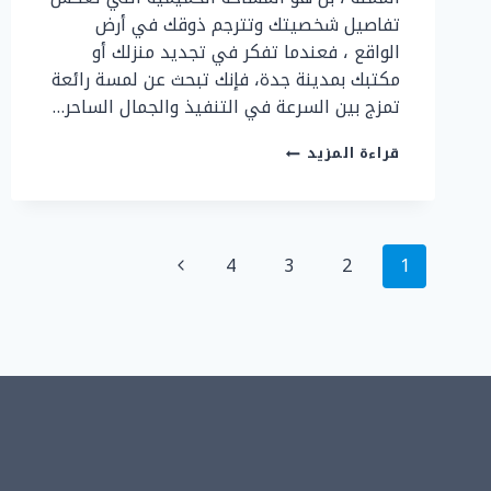
تفاصيل شخصيتك وتترجم ذوقك في أرض
الواقع ، فعندما تفكر في تجديد منزلك أو
مكتبك بمدينة جدة، فإنك تبحث عن لمسة رائعة
تمزج بين السرعة في التنفيذ والجمال الساحر…
ديكور
قراءة المزيد
ورق
جدران
جدة
ت
تنقل
:
الصفحة
4
3
2
1
0507299151
الصفحة
التالية
ورق
جدران
مزخرف
بجدة