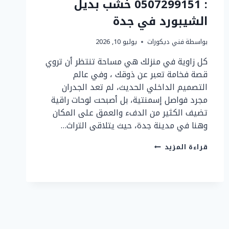
: 0507299151 خشب بديل
الشيبورد في جدة
بواسطة
فني ديكورات
يوليو 10, 2026
كل زاوية في منزلك هي مساحة تنتظر أن تروي
قصة فخامة تعبر عن ذوقك ، وفي عالم
التصميم الداخلي الحديث، لم تعد الجدران
مجرد فواصل إسمنتية، بل أصبحت لوحات راقية
تضيف الكثير من الدفء والعمق على المكان
وهنا في مدينة جدة، حيث يتلاقى التراث…
ديكورات
قراءة المزيد
بديل
الشيبورد
جدة
ت
:
0507299151
خشب
بديل