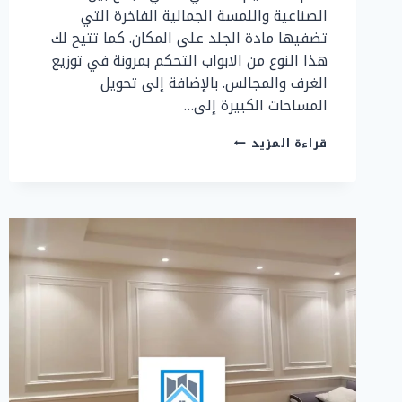
الصناعية واللمسة الجمالية الفاخرة التي
تضفيها مادة الجلد على المكان. كما تتيح لك
هذا النوع من الابواب التحكم بمرونة في توزيع
الغرف والمجالس. بالإضافة إلى تحويل
المساحات الكبيرة إلى…
ابواب
قراءة المزيد
اكورديون
جلد
جدة
ت:
0507299151
،
ابواب
اكورديون
جلد
للمجالس
جدة