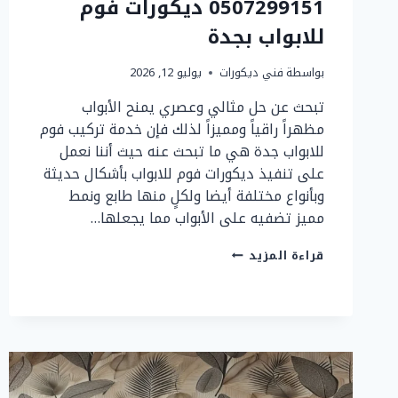
0507299151 ديكورات فوم
للابواب بجدة
بواسطة
فني ديكورات
يوليو 12, 2026
تبحث عن حل مثالي وعصري يمنح الأبواب
مظهراً راقياً ومميزاً لذلك فإن خدمة تركيب فوم
للابواب جدة هي ما تبحث عنه حيث أننا نعمل
على تنفيذ ديكورات فوم للابواب بأشكال حديثة
وبأنواع مختلفة أيضا ولكلٍ منها طابع ونمط
مميز تضفيه على الأبواب مما يجعلها…
تركيب
قراءة المزيد
فوم
للابواب
جدة
ت:
0507299151
ديكورات
فوم
للابواب