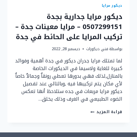
ديكور مرايا
ديكور مرايا جدارية بجدة
0507299151 – مرايا معينات جدة –
تركيب المرايا على الحائط في جدة
بواسطة
فني ديكورات
ديسمبر 28, 2022
لما تمتلك مرايا جدران ديكور في جدة أهمية وفوائد
كبيرة للغاية ولاسيما في الديكورات الخاصة
بالمنازل,لذلك فهي بدورها تعطي رونقاٌ وجمالاٌ خاصاٌ
لأي مكان يتم تركيبها فيه ,وبالتالي عند تفصيل
ديكور مرايا مربعات في جده ستلاحظ أنها تعكس
الضوء الطبيعي في الغرف وذلك يخلق…
ديكور
قراءة المزيد
مرايا
جدارية
بجدة
0507299151