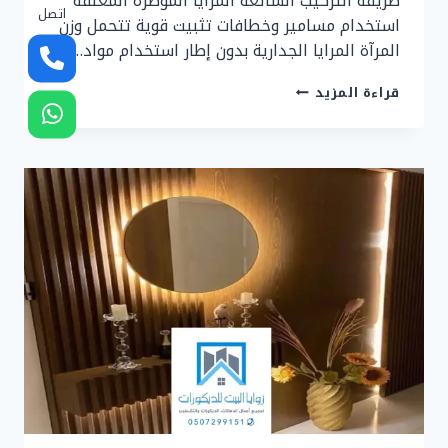
طريقة التركيب الشائعة المرايا المؤطرة المعلقة
اتصل
استخدام مسامير وخطافات تثبيت قوية تتحمل وزن
المرآة المرايا الجدارية بدون إطار استخدام مواد…
تركيب
قراءة المزيد
مرايا
ديكور
جدة
ت
:
0507299151
ديكور
المرايا
في
المنزل
بجدة