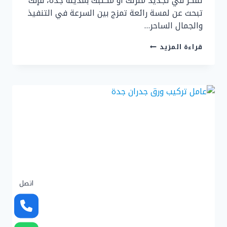
تفكر في تجديد منزلك أو مكتبك بمدينة جدة، فإنك
تبحث عن لمسة رائعة تمزج بين السرعة في التنفيذ
والجمال الساحر…
ديكور
قراءة المزيد
ورق
جدران
جدة
ت
:
0507299151
ورق
جدران
مزخرف
بجدة
اتصل