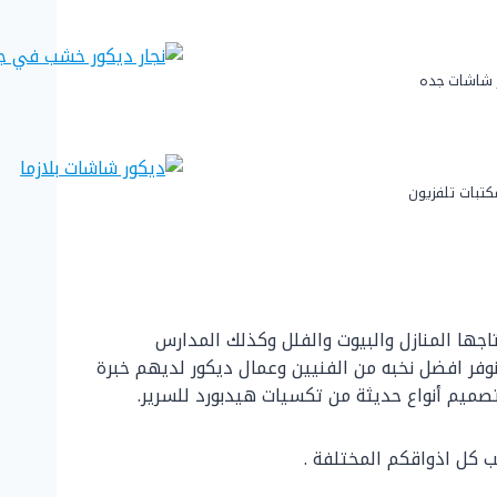
 شاشات جده
تبات تلفزيون
 ديكورات بديل الخشب في جدة تمتاز بتوفيرها كل اعمال صناعة وتركيب الواح WPC التي تحتاجها المنازل والبيوت والفلل وكذلك المدارس
نوفر افضل نخبه من الفنيين وعمال ديكور لديهم خبرة
تصميم أنواع حديثة من تكسيات هيدبورد للسرير.
ب كل اذواقكم المختلفة .