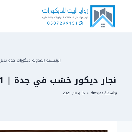
لتجاوز
لى
لمحتوى
الرئيسية
المدونة
ديكورات جدة
بديل
نجار ديكور خشب في جدة | 0507299151 – فني ديكور بجدة، ورشة رفوف بديل الخشب بجده
بواسطة
dmxjaz
مايو 10, 2021