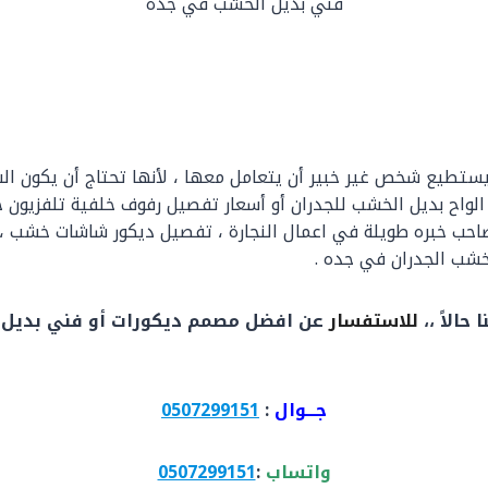
فني بديل الخشب في جده
يستطيع شخص غير خبير أن يتعامل معها ، لأنها تحتاج أن يكون ال
ر الواح بديل الخشب للجدران أو أسعار تفصيل رفوف خلفية تلفزيون
احب خبره طويلة في اعمال النجارة ، تفصيل ديكور شاشات خشب ،فن
 خشب الجدران في جده .
 حالاً ،،
للاستفسار
عن افضل مصمم ديكورات أو فني بديل
جـــوال
:
0507299151
واتساب
:
0507299151